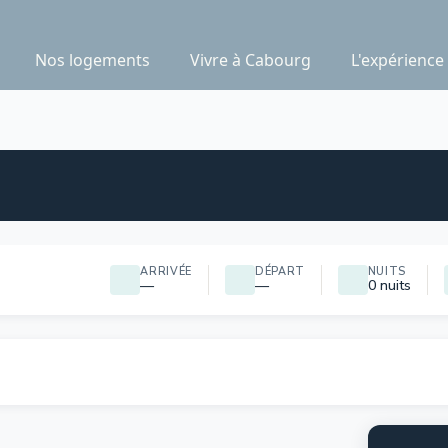
Nos logements
Vivre à Cabourg
L'expérience
ARRIVÉE
DÉPART
NUITS
—
—
0 nuits